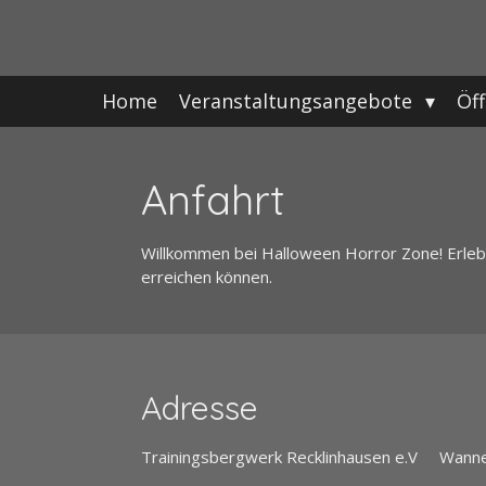
Zum
Hauptinhalt
springen
Home
Veranstaltungsangebote
Öf
Anfahrt
Willkommen bei Halloween Horror Zone! Erleben
erreichen können.
Adresse
Trainingsbergwerk Recklinhausen e.V Wanne