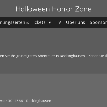
Halloween Horror Zone
fnungszeiten & Tickets
TV
Über uns
Sponsor
 Sie Ihr gruseligstes Abenteuer in Recklinghausen . Planen Sie Ih
rstr 30 45661 Recklinghausen