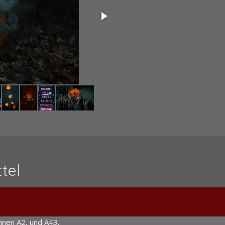
tel
hnen A2, und A43.